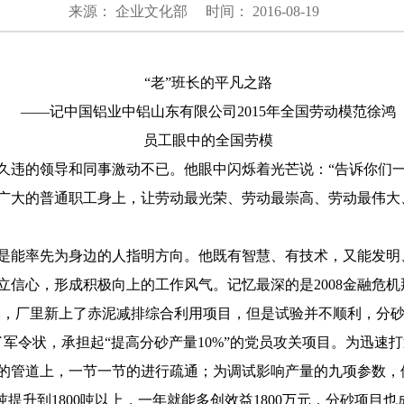
来源： 企业文化部
时间： 2016-08-19
“老”班长的平凡之路
——记中国铝业中铝山东有限公司2015年全国劳动模范徐鸿
员工眼中的全国劳模
久违的领导和同事激动不已。他眼中闪烁着光芒说：“告诉你们一
广大的普通职工身上，让劳动最光荣、劳动最崇高、劳动最伟大
是能率先为身边的人指明方向。他既有智慧、有技术，又能发明
信心，形成积极向上的工作风气。记忆最深的是2008金融危机
成本，厂里新上了赤泥减排综合利用项目，但是试验并不顺利，分
军令状，承担起“提高分砂产量10%”的党员攻关项目。为迅速
长的管道上，一节一节的进行疏通；为调试影响产量的九项参数，他
0吨提升到1800吨以上，一年就能多创效益1800万元，分砂项