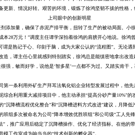
备更新、情况好转。艰苦的环境，锻炼了徐鸿坚韧不拔的性格，
上司眼中的创新明星
凝剂添加量，确保了赤泥产排平衡，扭转了生产的被动局面。小
本28万元！”调度主任谭学深拍着徐鸿的肩膀开心地说。徐鸿曾
艺可谓是熟记于心、印刻于脑，成为大家公认的“流程图”。无论
改造，谭主任心里就感到特别踏实，徐鸿总是能缜密地拿出改造
很强，敏而好学，说他是‘智多星’一点都不为过。又踏实肯干，
司第一条利用外矿生产拜耳法氧化铝企业转型发展过程中，他先
泥综合利用重大减排项目中，他主动承担“提高分砂产量10%”的攻
出的“沉降槽流程优化整合”和“沉降槽进料方式改进”建议，月降低汽
班组多次被命名为公司“降本增效优胜班组”和公司级“工人先锋
法”，推广应用后稳定了沉降槽操作、优化了经济指标。在他的带
劳模工作室成为响当当的“技术创新的孵化器”。