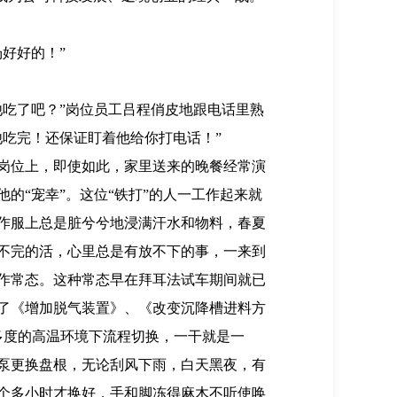
好好的！”
他吃了吧？”岗位员工吕程俏皮地跟电话里熟
吃完！还保证盯着他给你打电话！”
岗位上，即使如此，家里送来的晚餐经常演
的“宠幸”。这位“铁打”的人一工作起来就
作服上总是脏兮兮地浸满汗水和物料，春夏
不完的活，心里总是有放不下的事，一来到
作常态。这种常态早在拜耳法试车期间就已
了《增加脱气装置》、《改变沉降槽进料方
多度的高温环境下流程切换，一干就是一
泵更换盘根，无论刮风下雨，白天黑夜，有
个多小时才换好，手和脚冻得麻木不听使唤