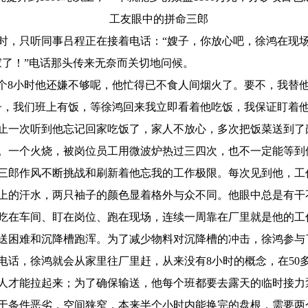
工友眼中的拼命三郎
时，只听同事吕程正在接着电话：“嫂子，你放心吧，徐鸿在现场
家了！”电话那头传来无奈而关切地问候。
两个8小时他还嫌不够呢，他忙得已不食人间烟火了。要不，我替
子，我们班上有饭，等徐鸿回来我立即看着他吃饭，我保证盯着他
止一次听到他忘记回家吃饭了，家人不放心，多次把饭菜送到了
。一个火烧，被岗位员工用微波炉热过三四次，也不一定能等到他
三郎作风不断挑战和刷新着他忘我的工作极限。每次见到他，工
上的汗水，两只袖子的颜色显着格外与众不同。他眼中总是有干
吃在车间、盯在岗位、跑在现场，连续一周靠在厂里就是他的工
送困难和沉降槽跑浑。为了减少物料对沉降槽的冲击，徐鸿参与
电话，徐鸿就会从家里往厂里赶，从来没有8小时的概念，在50
人才能拉起来；为了确保输送，他每个班都要去露天的临时接力
于条件恶劣，空间狭窄，本来半个小时内能换完的盘根，需要两