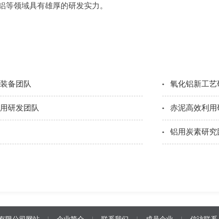
铝等领域具有雄厚的研发实力。
装备团队
氧化铝新工艺
用研发团队
赤泥高效利用
铝用炭素研究